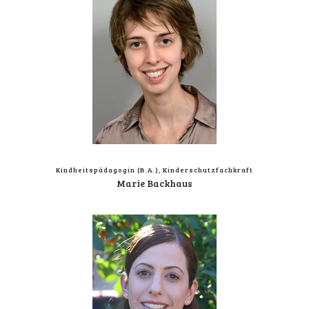
Kind­heits­päd­ago­gin (B.A.), Kinderschutzfachkraft
Marie Back­haus