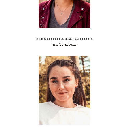
Sozi­al­päd­ago­gin (B.A.), Motopädin
Ina Trim­born