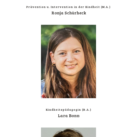
Prä­ven­ti­on u. Inter­ven­ti­on in der Kind­heit (M.A.)
Ron­ja Schürheck
Kind­heits­päd­ago­gin (B.A.)
Lara Bonn