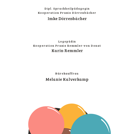
Dipl. Sprach­heil­päd­ago­gin
Koope­ra­ti­on Pra­xis Dörrenbächer
Imke Dör­ren­bä­cher
Logo­pä­din
Koope­ra­ti­on Pra­xis Remmler-von Donat
Karin Remm­ler
Büro­kauf­frau
Mela­nie Kalverkamp