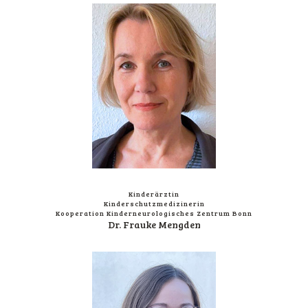
Kin­der­ärz­tin
Kinderschutzmedizinerin
Koope­ra­ti­on Kin­der­n­eu­ro­lo­gi­sches Zen­trum Bonn
Dr. Frau­ke Mengden