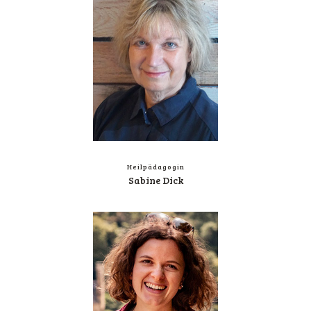
Heil­päd­ago­gin
Sabi­ne Dick