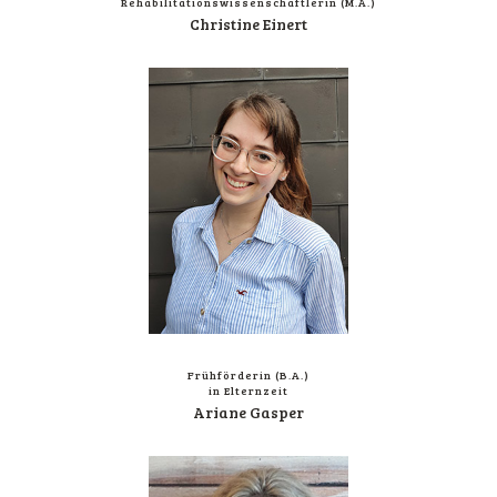
Reha­bi­li­ta­ti­ons­wis­sen­schaft­le­rin (M.A.)
Chris­ti­ne Einert
Früh­för­de­rin (B.A.)
in Elternzeit
Aria­ne Gasper