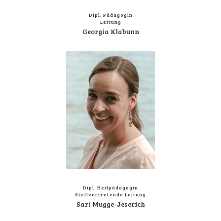
Dipl. Päd­ago­gin
Leitung
Geor­gia Klabunn
Dipl. Heil­päd­ago­gin
Stell­ver­tre­ten­de Leitung
Sari Mügge-Jeserich