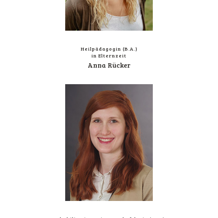
Heil­päd­ago­gin (B.A.)
in Elternzeit
Anna Rück­er