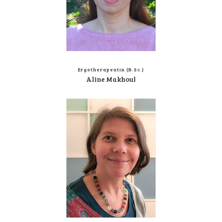
Ergo­the­ra­peu­tin (B.Sc.)
Ali­ne Makhoul