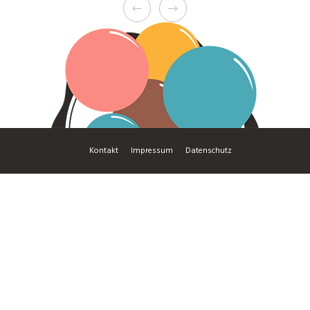
Kon­takt
Impres­sum
Daten­schutz