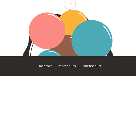
Kon­takt
Impres­sum
Daten­schutz